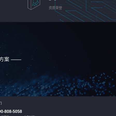
资质荣誉
方案 ——
们
00-808-5058